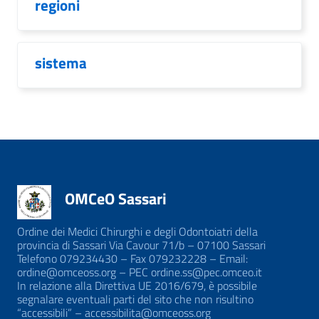
regioni
sistema
OMCeO Sassari
Ordine dei Medici Chirurghi e degli Odontoiatri della
provincia di Sassari Via Cavour 71/b – 07100 Sassari
Telefono 079234430 – Fax 079232228 – Email:
ordine@omceoss.org – PEC ordine.ss@pec.omceo.it
In relazione alla Direttiva UE 2016/679, è possibile
segnalare eventuali parti del sito che non risultino
“accessibili” – accessibilita@omceoss.org