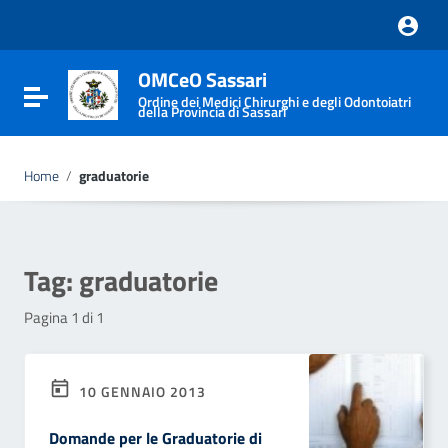
Vai ai contenuti
Vai al menu di navigazione
Vai al footer
OMCeO Sassari
Attiva / disattiva la navigazione
Ordine dei Medici Chirurghi e degli Odontoiatri
della Provincia di Sassari
Home
/
graduatorie
Tag:
graduatorie
Pagina 1 di 1
10 GENNAIO 2013
Domande per le Graduatorie di