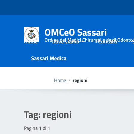
Vai ai contenuti
Vai al menu di navigazione
Vai al footer
OMCeO Sassari
Ordine dei Medici Chirurghi e degli Odontoia
Home
Dove siamo
Contatti
Sassari Medica
Home
/
regioni
Tag:
regioni
Pagina 1 di 1