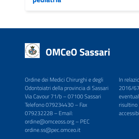
OMCeO Sassari
Ordine dei Medici Chirurghi e degli
In relazi
Odontoiatri della provincia di Sassari
2016/679
Via Cavour 71/b – 07100 Sassari
eventuali
Telefono 079234430 – Fax
risultino
079232228 – Email:
accessib
ordine@omceoss.org – PEC
ordine.ss@pec.omceo.it