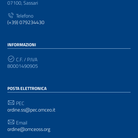
07100, Sassari
Telefono
(+39) 079234430
INFORMAZIONI
C.F. / P.IVA
80001490905
POSTA ELETTRONICA
PEC
ordine.ss@pec.omceo.it
Email
ordine@omceoss.org