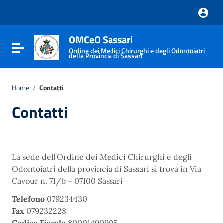
Vai ai contenuti
Vai al menu di navigazione
Vai al footer
OMCeO Sassari
Attiva / disattiva la navigazione
Ordine dei Medici Chirurghi e degli Odontoiatri
della Provincia di Sassari
Home
/
Contatti
Contatti
La sede dell’Ordine dei Medici Chirurghi e degli
Odontoiatri della provincia di Sassari si trova in Via
Cavour n. 71/b – 07100 Sassari
Telefono
079234430
Fax
079232228
Codice Fiscale
80001490905