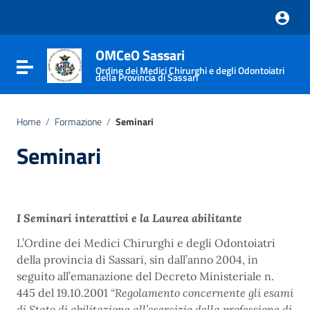
Vai ai contenuti
Vai al menu di navigazione
Vai al footer
OMCeO Sassari
Attiva / disattiva la navigazione
Ordine dei Medici Chirurghi e degli Odontoiatri
della Provincia di Sassari
Home
/
Formazione
/
Seminari
Seminari
I Seminari interattivi e la Laurea abilitante
L’Ordine dei Medici Chirurghi e degli Odontoiatri
della provincia di Sassari, sin dall’anno 2004, in
seguito all’emanazione del Decreto Ministeriale n.
445 del 19.10.2001
“Regolamento concernente gli esami
di Stato di abilitazione all’esercizio della professione di