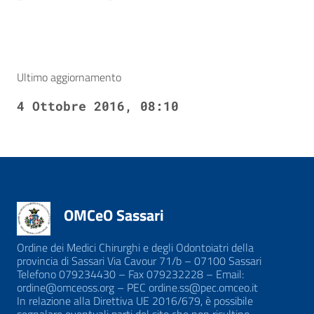
Ultimo aggiornamento
4 Ottobre 2016, 08:10
OMCeO Sassari
Ordine dei Medici Chirurghi e degli Odontoiatri della
provincia di Sassari Via Cavour 71/b – 07100 Sassari
Telefono 079234430 – Fax 079232228 – Email:
ordine@omceoss.org – PEC ordine.ss@pec.omceo.it
In relazione alla Direttiva UE 2016/679, è possibile
segnalare eventuali parti del sito che non risultino