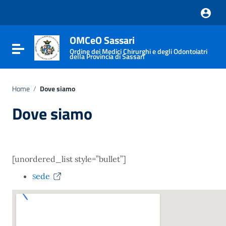
Vai ai contenuti
Vai al menu di navigazione
Vai al footer
OMCeO Sassari
Attiva / disattiva la navigazione
Ordine dei Medici Chirurghi e degli Odontoiatri
della Provincia di Sassari
Home
/
Dove siamo
Dove siamo
[unordered_list style=”bullet”]
ede
S