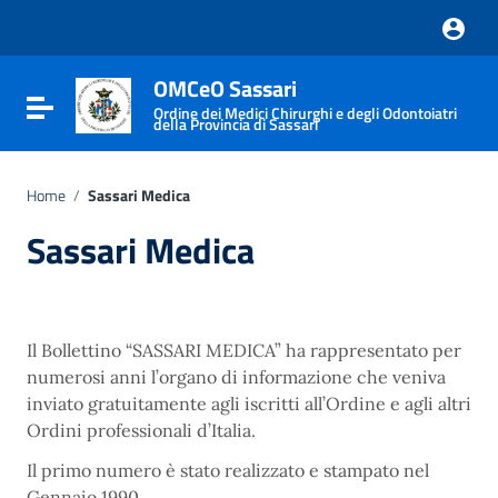
Vai ai contenuti
Vai al menu di navigazione
Vai al footer
OMCeO Sassari
Attiva / disattiva la navigazione
Ordine dei Medici Chirurghi e degli Odontoiatri
della Provincia di Sassari
Home
/
Sassari Medica
Sassari Medica
Il Bollettino “SASSARI MEDICA” ha rappresentato per
numerosi anni l’organo di informazione che veniva
inviato gratuitamente agli iscritti all’Ordine e agli altri
Ordini professionali d’Italia.
Il primo numero è stato realizzato e stampato nel
Gennaio 1990