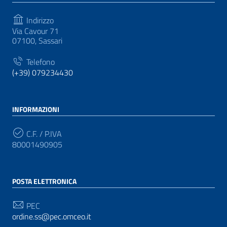
Indirizzo
Via Cavour 71
07100, Sassari
Telefono
(+39) 079234430
INFORMAZIONI
C.F. / P.IVA
80001490905
POSTA ELETTRONICA
PEC
ordine.ss@pec.omceo.it