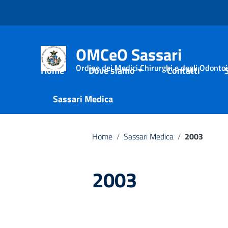
Vai ai contenuti
Vai al menu di navigazione
Vai al footer
OMCeO Sassari
Ordine dei Medici Chirurghi e degli Odontoia
Home
Dove siamo
Contatti
Sassari Medica
Home
/
Sassari Medica
/
2003
2003