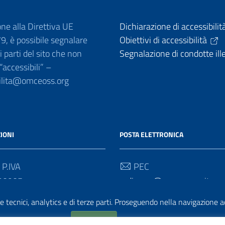
one alla Direttiva UE
Dichiarazione di accessibilit
, è possibile segnalare
Obiettivi di accessibilità
 parti del sito che non
Segnalazione di condotte ill
 “accessibili” –
ilita@omceoss.org
IONI
POSTA ELETTRONICA
 P.IVA
PEC
90905
ordine.ss@pec.omceo.it
e tecnici, analytics e di terze parti. Proseguendo nella navigazione acc
Email
ordine@omceoss.org
Accetto
Cookie policy