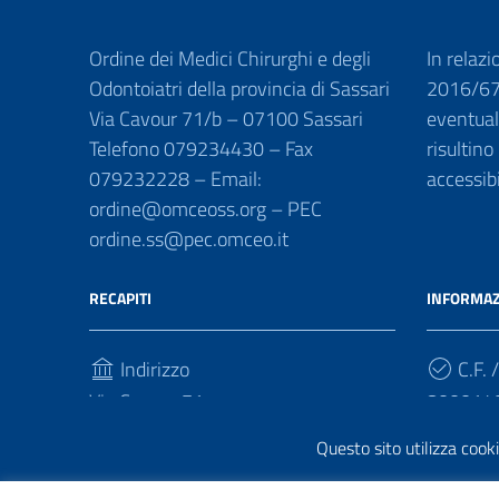
Ordine dei Medici Chirurghi e degli
In relazi
Odontoiatri della provincia di Sassari
2016/679
Via Cavour 71/b – 07100 Sassari
eventuali
Telefono 079234430 – Fax
risultino
079232228 – Email:
accessib
ordine@omceoss.org – PEC
ordine.ss@pec.omceo.it
RECAPITI
INFORMAZ
Indirizzo
C.F. /
Via Cavour 71
800014
07100, Sassari
Questo sito utilizza cooki
Telefono