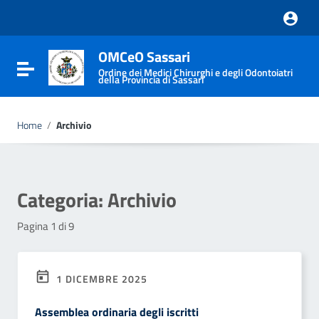
Vai ai contenuti
Vai al menu di navigazione
Vai al footer
OMCeO Sassari
Attiva / disattiva la navigazione
Ordine dei Medici Chirurghi e degli Odontoiatri
della Provincia di Sassari
Home
/
Archivio
Categoria:
Archivio
Pagina 1 di 9
1 DICEMBRE 2025
Assemblea ordinaria degli iscritti