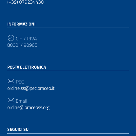
(+39) 079234430
INFORMAZIONI
C.F. / P.IVA
80001490905
POSTA ELETTRONICA
PEC
ordine.ss@pec.omceo.it
Email
ordine@omceoss.org
SEGUICI SU