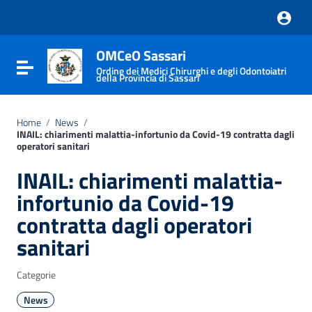
Vai ai contenuti
Vai al menu di navigazione
Vai al footer
OMCeO Sassari
Attiva / disattiva la navigazione
Ordine dei Medici Chirurghi e degli Odontoiatri
della Provincia di Sassari
Home
/
News
/
INAIL: chiarimenti malattia-infortunio da Covid-19 contratta dagli
operatori sanitari
INAIL: chiarimenti malattia-
infortunio da Covid-19
contratta dagli operatori
sanitari
Categorie
News