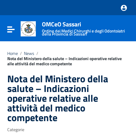
Vai ai contenuti
Vai al menu di navigazione
Vai al footer
OMCeO Sassari
Attiva / disattiva la navigazione
Ordine dei Medici Chirurghi e degli Odontoiatri
della Provincia di Sassari
Home
/
News
/
Nota del Ministero della salute – Indicazioni operative relative
alle attività del medico competente
Nota del Ministero della
salute – Indicazioni
operative relative alle
attività del medico
competente
Categorie