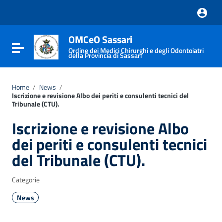
Vai ai contenuti
Vai al menu di navigazione
Vai al footer
OMCeO Sassari
Attiva / disattiva la navigazione
Ordine dei Medici Chirurghi e degli Odontoiatri
della Provincia di Sassari
Home
/
News
/
Iscrizione e revisione Albo dei periti e consulenti tecnici del
Tribunale (CTU).
Iscrizione e revisione Albo
dei periti e consulenti tecnici
del Tribunale (CTU).
Categorie
News