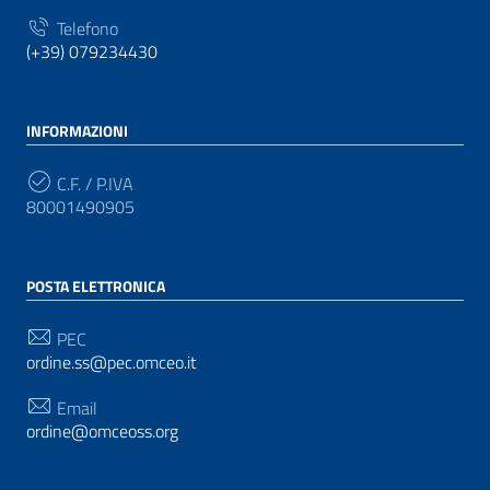
Telefono
(+39) 079234430
INFORMAZIONI
C.F. / P.IVA
80001490905
POSTA ELETTRONICA
PEC
ordine.ss@pec.omceo.it
Email
ordine@omceoss.org