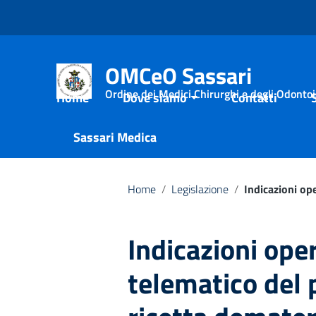
Vai ai contenuti
Vai al menu di navigazione
Vai al footer
OMCeO Sassari
Ordine dei Medici Chirurghi e degli Odontoia
Home
Dove siamo
Contatti
Sassari Medica
Home
/
Legislazione
/
Indicazioni op
Indicazioni oper
telematico del