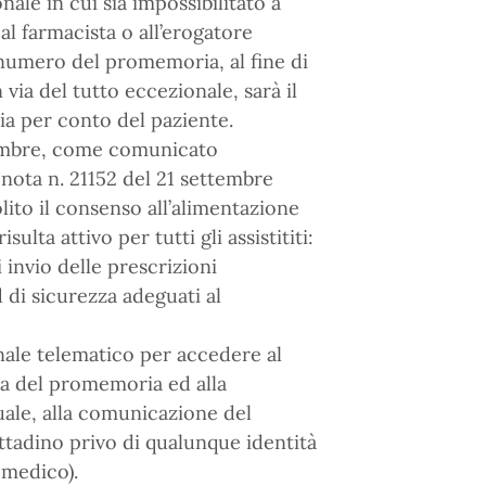
ale in cui sia impossibilitato a
l farmacista o all’erogatore
 numero del promemoria, al fine di
 via del tutto eccezionale, sarà il
ia per conto del paziente.
ttembre, come comunicato
 nota n. 21152 del 21 settembre
olito il consenso all’alimentazione
ulta attivo per tutti gli assistititi:
 invio delle prescrizioni
 di sicurezza adeguati al
nale telematico per accedere al
a del promemoria ed alla
uale, alla comunicazione del
ittadino privo di qualunque identità
 medico).