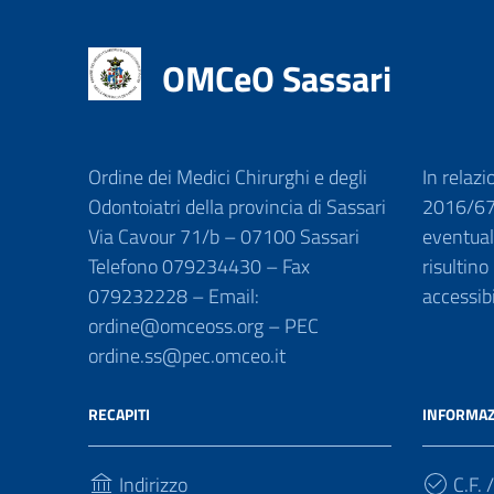
OMCeO Sassari
Ordine dei Medici Chirurghi e degli
In relazi
Odontoiatri della provincia di Sassari
2016/679
Via Cavour 71/b – 07100 Sassari
eventuali
Telefono 079234430 – Fax
risultino
079232228 – Email:
accessib
ordine@omceoss.org – PEC
ordine.ss@pec.omceo.it
RECAPITI
INFORMAZ
Indirizzo
C.F. /