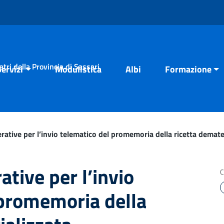
tri della Provincia di Sassari
Servizi
Modulistica
Albi
Formazione
erative per l’invio telematico del promemoria della ricetta demate
ative per l’invio
C
 promemoria della