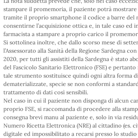
La nota suddetta prevede che, solo nel caso eccezion
stampare il promemoria, il paziente potrà mostrare a
tramite il proprio smartphone il codice a barre del
consentirne l’acquisizione ottica e, in tale caso ed in
farmacista a stampare a proprio carico il promemor
Si sottolinea inoltre, che dallo scorso mese di se
l’Assessorato alla Sanità della Regione Sardegna con
2020, per tutti gli assistiti della Sardegna è stato ab
del Fascicolo Sanitario Elettronico (FSE) e pertanto ris
tale strumento sostituisce quindi ogni altra forma di
dematerializzate, specie se non conformi a standard
trattamento di dati così sensibili.
Nel caso in cui il paziente non disponga di alcun ca
proprio FSE, si raccomanda di procedere alla stamp
consegna brevi manu al paziente e, solo in via resid
Numero Ricetta Elettronica (NRE) al cittadino (es. c
digitale ed impossibilitato a recarsi presso lo studio