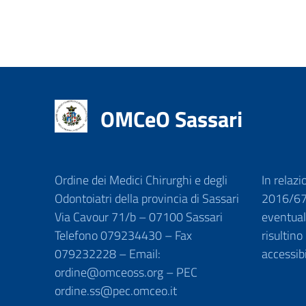
OMCeO Sassari
Ordine dei Medici Chirurghi e degli
In relazi
Odontoiatri della provincia di Sassari
2016/679
Via Cavour 71/b – 07100 Sassari
eventuali
Telefono 079234430 – Fax
risultino
079232228 – Email:
accessib
ordine@omceoss.org – PEC
ordine.ss@pec.omceo.it