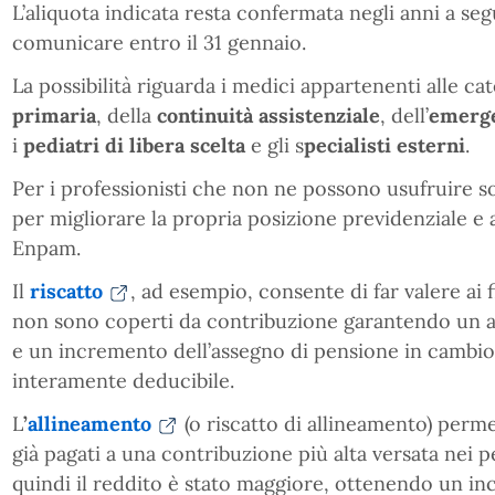
L’aliquota indicata resta confermata negli anni a seg
comunicare entro il 31 gennaio.
La possibilità riguarda i medici appartenenti alle cat
primaria
, della
continuità assistenziale
, dell’
emerge
i
pediatri di libera scelta
e gli s
pecialisti esterni
.
Per i professionisti che non ne possono usufruire so
per migliorare la propria posizione previdenziale e
Enpam.
Il
riscatto
, ad esempio, consente di far valere ai 
non sono coperti da contribuzione garantendo un a
e un incremento dell’assegno di pensione in cambio
interamente deducibile.
L
’
allineamento
(o riscatto di allineamento) permet
già pagati a una contribuzione più alta versata nei pe
quindi il reddito è stato maggiore, ottenendo un in