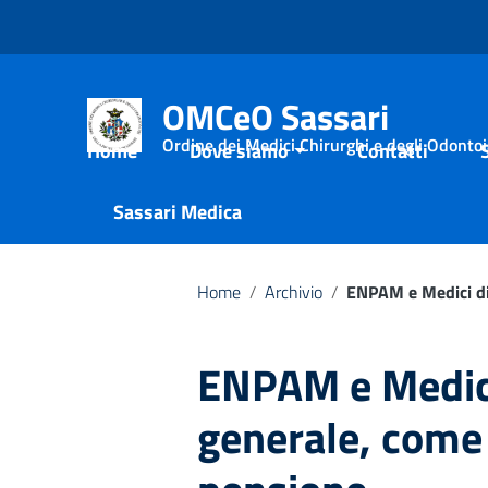
Vai ai contenuti
Vai al menu di navigazione
Vai al footer
OMCeO Sassari
Ordine dei Medici Chirurghi e degli Odontoia
Home
Dove siamo
Contatti
Sassari Medica
Home
/
Archivio
/
ENPAM e Medici di
ENPAM e Medici
generale, come