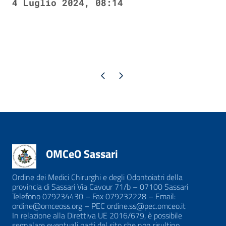
4 Luglio 2024, 08:14
Pagina precedente
Pagina successiva
OMCeO Sassari
Ordine dei Medici Chirurghi e degli Odontoiatri della
provincia di Sassari Via Cavour 71/b – 07100 Sassari
Telefono 079234430 – Fax 079232228 – Email:
ordine@omceoss.org – PEC ordine.ss@pec.omceo.it
In relazione alla Direttiva UE 2016/679, è possibile
segnalare eventuali parti del sito che non risultino