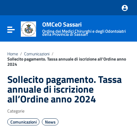
Vai ai contenuti
Vai al menu di navigazione
Vai al footer
OMCeO Sassari
Attiva / disattiva la navigazione
Ordine dei Medici Chirurghi e degli Odontoiatri
della Provincia di Sassari
Home
/
Comunicazioni
/
Sollecito pagamento. Tassa annuale di iscrizione all’Ordine anno
2024
Sollecito pagamento. Tassa
annuale di iscrizione
all’Ordine anno 2024
Categorie
Comunicazioni
News