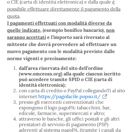
o CIE (carta di identità elettronica) e dalla quale
è
possibile effettuare direttamente il pagamento della
quota
.
I pagamenti effettuati con modalità diverse da
quelle indicate
, (esempio bonifico bancario),
non
saranno accettati
e l’importo sarà riversato al
mittente che dovrà provvedere ad effettuare un
nuovo pagamento con le modalità previste dalle
norme vigenti e precisamente:
dall’area riservata del sito dell’ordine
(www.omceoss.org) alla quale ciascun iscritto
può accedere tramite SPID o CIE (carta di
identità elettronica);
con carta di credito o PayPal collegandoTi al sito
internet
https://pagofacile.popso.it/
presso gli esercenti convenzionati che
espongono il logo pagoPA: tabacchini, bar,
edicole, farmacie, supermercati e altro;
attraverso le banche, gli uffici postali e gli altri
prestatori di servizio di pagamento (PSP)
aderenti al sistema pagoPA, (tramite i canali da