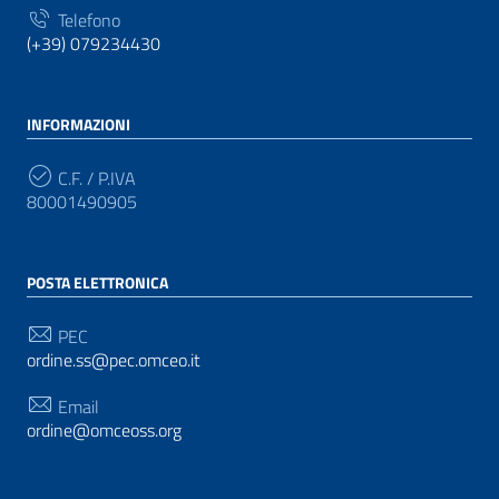
Telefono
(+39) 079234430
INFORMAZIONI
C.F. / P.IVA
80001490905
POSTA ELETTRONICA
PEC
ordine.ss@pec.omceo.it
Email
ordine@omceoss.org