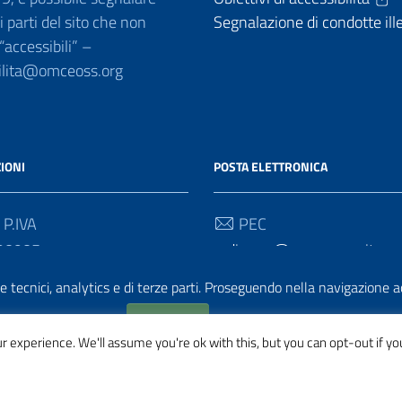
 parti del sito che non
Segnalazione di condotte ill
 “accessibili” –
ilita@omceoss.org
IONI
POSTA ELETTRONICA
 P.IVA
PEC
90905
ordine.ss@pec.omceo.it
e tecnici, analytics e di terze parti. Proseguendo nella navigazione acc
Email
ordine@omceoss.org
Accetto
Cookie policy
 experience. We'll assume you're ok with this, but you can opt-out if yo