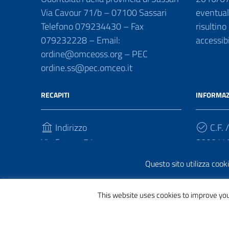
Via Cavour 71/b – 07100 Sassari
eventuali
Telefono 079234430 – Fax
risultino
079232228 – Email:
accessib
ordine@omceoss.org – PEC
ordine.ss@pec.omceo.it
RECAPITI
INFORMAZ
Indirizzo
C.F. /
Via Cavour 71
800014
07100, Sassari
Questo sito utilizza cooki
Telefono
(+39) 079234430
This website uses cookies to improve your