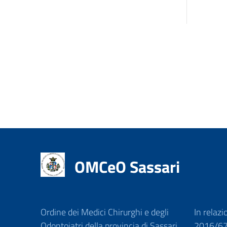
OMCeO Sassari
Ordine dei Medici Chirurghi e degli
In relazi
Odontoiatri della provincia di Sassari
2016/679