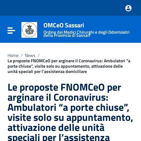
Vai ai contenuti
Vai al menu di navigazione
Vai al footer
OMCeO Sassari
Attiva / disattiva la navigazione
Ordine dei Medici Chirurghi e degli Odontoiatri
della Provincia di Sassari
Home
/
News
/
Le proposte FNOMCeO per arginare il Coronavirus: Ambulatori “a
porte chiuse”, visite solo su appuntamento, attivazione delle
unità speciali per l’assistenza domiciliare
Le proposte FNOMCeO per
arginare il Coronavirus:
Ambulatori “a porte chiuse”,
visite solo su appuntamento,
attivazione delle unità
speciali per l’assistenza