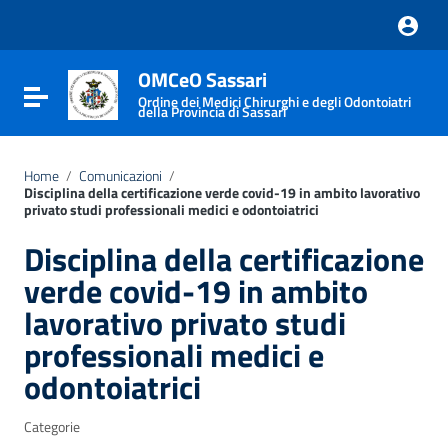
Vai ai contenuti
Vai al menu di navigazione
Vai al footer
OMCeO Sassari
Attiva / disattiva la navigazione
Ordine dei Medici Chirurghi e degli Odontoiatri
della Provincia di Sassari
Home
/
Comunicazioni
/
Disciplina della certificazione verde covid-19 in ambito lavorativo
privato studi professionali medici e odontoiatrici
Disciplina della certificazione
verde covid-19 in ambito
lavorativo privato studi
professionali medici e
odontoiatrici
Categorie