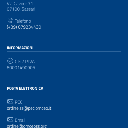
Via Cavour 71
07100, Sassari
Telefono
(+39) 079234430
INFORMAZIONI
C.F. / P.IVA
80001490905
POSTA ELETTRONICA
PEC
ordine.ss@pec.omceo.it
Email
ordine@omceoss.org