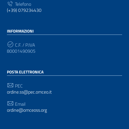
Telefono
(+39) 079234430
INFORMAZIONI
C.F. / P.IVA
80001490905
POSTA ELETTRONICA
PEC
ordine.ss@pec.omceo.it
Email
ordine@omceoss.org