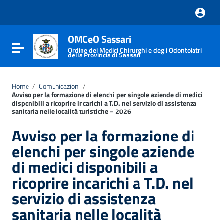
Vai ai contenuti
Vai al menu di navigazione
Vai al footer
OMCeO Sassari
Attiva / disattiva la navigazione
Ordine dei Medici Chirurghi e degli Odontoiatri
della Provincia di Sassari
Home
/
Comunicazioni
/
Avviso per la formazione di elenchi per singole aziende di medici
disponibili a ricoprire incarichi a T.D. nel servizio di assistenza
sanitaria nelle località turistiche – 2026
Avviso per la formazione di
elenchi per singole aziende
di medici disponibili a
ricoprire incarichi a T.D. nel
servizio di assistenza
sanitaria nelle località