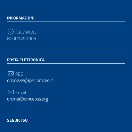
INFORMAZIONI
C.F. / P.IVA
80001490905
POSTA ELETTRONICA
PEC
ordine.ss@pec.omceo.it
Email
ordine@omceoss.org
SEGUICI SU