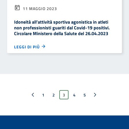
11 MAGGIO 2023
Idoneità all’attività sportiva agonistica in atleti
non professionisti guariti dal Covid-19 positivi.
Circolare Ministero della Salute del 26.04.2023
LEGGI DI PIÙ
Pagina precedente
1
2
3
4
Pagina successiva
5