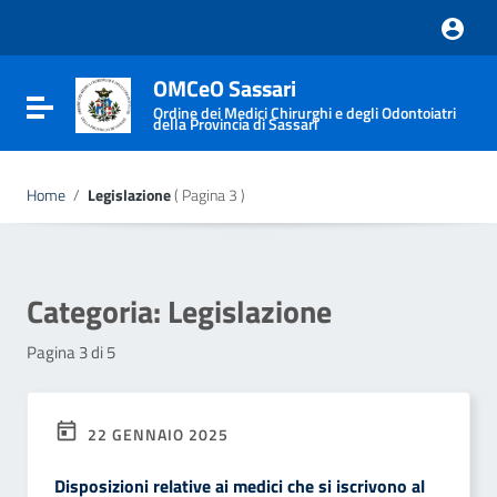
Vai ai contenuti
Vai al menu di navigazione
Vai al footer
OMCeO Sassari
Attiva / disattiva la navigazione
Ordine dei Medici Chirurghi e degli Odontoiatri
della Provincia di Sassari
Home
/
Legislazione
( Pagina 3 )
Categoria:
Legislazione
Pagina 3 di 5
22 GENNAIO 2025
Disposizioni relative ai medici che si iscrivono al