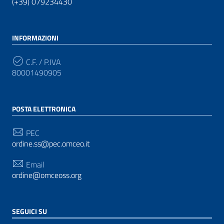
(+39) 079234430
INFORMAZIONI
C.F. / P.IVA
80001490905
POSTA ELETTRONICA
PEC
ordine.ss@pec.omceo.it
Email
ordine@omceoss.org
SEGUICI SU