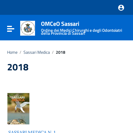
Vai ai contenuti
Vai al menu di navigazione
Vai al footer
OMCeO Sassari
Attiva / disattiva la navigazione
Ordine dei Medici Chirurghi e degli Odontoiatri
della Provincia di Sassari
Home
/
Sassari Medica
/
2018
2018
SASSARI MEDICA N. 1