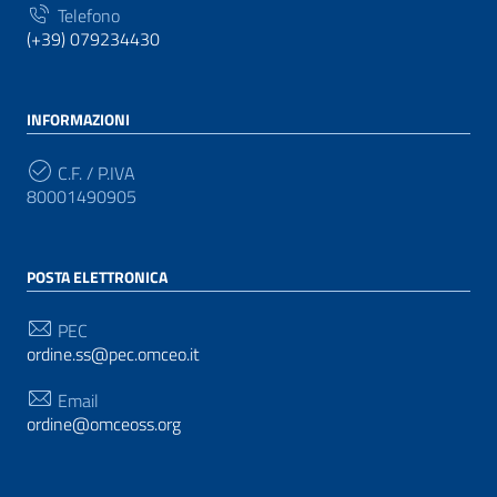
Telefono
(+39) 079234430
INFORMAZIONI
C.F. / P.IVA
80001490905
POSTA ELETTRONICA
PEC
ordine.ss@pec.omceo.it
Email
ordine@omceoss.org