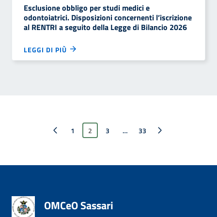
Esclusione obbligo per studi medici e
odontoiatrici. Disposizioni concernenti l’iscrizione
al RENTRI a seguito della Legge di Bilancio 2026
LEGGI DI PIÙ
Pagina precedente
1
2
3
…
Pagina successiva
33
OMCeO Sassari