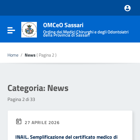
Vai ai contenuti
Vai al menu di navigazione
Vai al footer
OMCeO Sassari
Attiva / disattiva la navigazione
Ordine dei Medici Chirurghi e degli Odontoiatri
della Provincia di Sassari
Home
/
News
( Pagina 2 )
Categoria:
News
Pagina 2 di 33
27 APRILE 2026
INAIL. Semplificazione del certificato medico di